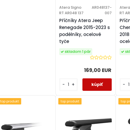
Atera Signo
AR048137-
Atera
RT AR048 137
007
RT AR
Příčníky Atera Jeep
Příč
Renegade 2015-2023 s
Cher
podélníky, ocelové
2018
tyče
ocel
skladom 1 pár
sk
169,00 EUR
-
+
-
top produkt
top produkt
top p