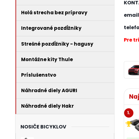
KONT
Holá strecha bez prípravy
email
telef
Integrované pozdĺžniky
Pre t
Strešné pozdĺžniky - hagusy
Montážne kity Thule
Príslušenstvo
Náhradné diely AGURI
Na
Náhradné diely Hakr
1.
NOSIČE BICYKLOV