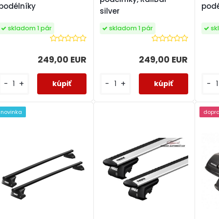
podélníky
podé
silver
skladom 1 pár
sk
skladom 1 pár
249,00 EUR
249,00 EUR
-
+
-
-
+
novinka
dopr