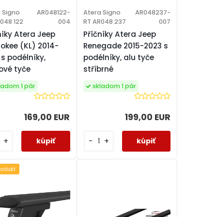
 Signo
AR048122-
Atera Signo
AR048237-
048 122
004
RT AR048 237
007
níky Atera Jeep
Příčníky Atera Jeep
okee (KL) 2014-
Renegade 2015-2023 s
 s podélníky,
podélníky, alu tyče
ové tyče
stříbrné
ladom 1 pár
skladom 1 pár
169,00 EUR
199,00 EUR
+
-
+
rodukt