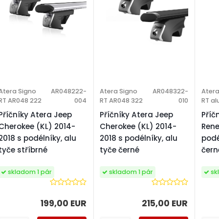
Atera Signo
AR048222-
Atera Signo
AR048322-
Atera
RT AR048 222
004
RT AR048 322
010
RT al
Příčníky Atera Jeep
Příčníky Atera Jeep
Příč
Cherokee (KL) 2014-
Cherokee (KL) 2014-
Rene
2018 s podélníky, alu
2018 s podélníky, alu
podé
tyče stříbrné
tyče černé
čern
skladom 1 pár
skladom 1 pár
sk
199,00 EUR
215,00 EUR