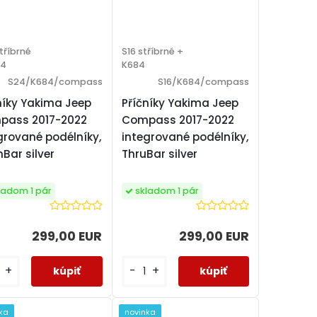
tříbrné
S16 stříbrné +
84
K684
S24/K684/compass
S16/K684/compass
níky Yakima Jeep
Příčníky Yakima Jeep
pass 2017-2022
Compass 2017-2022
grované podélníky,
integrované podélníky,
hBar silver
ThruBar silver
ladom 1 pár
skladom 1 pár
299,00 EUR
299,00 EUR
+
-
+
ka
novinka