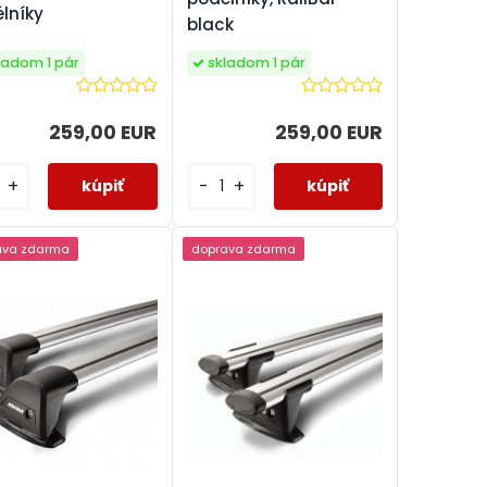
lníky
black
ladom 1 pár
skladom 1 pár
259,00 EUR
259,00 EUR
+
-
+
ava zdarma
doprava zdarma