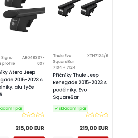
Thule Evo
XTH7124/6
 Signo
AR048337-
SquareBar
u profile
007
7104 + 7124
níky Atera Jeep
Příčníky Thule Jeep
gade 2015-2023 s
Renegade 2015-2023 s
lníky, alu tyče
podélníky, Evo
é
SquareBar
ladom 1 pár
skladom 1 pár
215,00 EUR
219,00 EUR