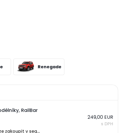
ee
Renegade
élníky, RailBar
249,00 EUR
s DPH
Nejtišší nosiče Yakima jsou tím nejlepším co dnes lze zakoupit v segmentu střešních nosičů. Střešní nosiče s technologií redukce hluku Whispbar™ jsou ve tvaru křídla, čímž se sníží aerodynamický odpor na minimum a to znamená při jízdě téměř...