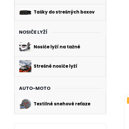
Tašky do strešných boxov
NOSIČE LYŽÍ
Nosiče lyží na tažné
Strešné nosiče lyží
AUTO-MOTO
Textilné snehové reťaze