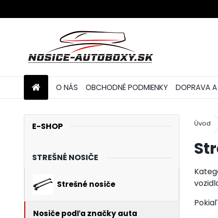
O NÁS
OBCHODNÉ PODMIENKY
DOPRAVA A
Úvod
E-SHOP
St
STREŠNÉ NOSIČE
Kategó
vozidl
Strešné nosiče
Pokiaľ
Nosiče podľa značky auta