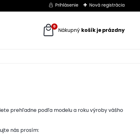
Prihlásenie
Nová registrácia
0
eriete prehľadne podľa modelu a roku výroby vášho
ujte nás prosím: