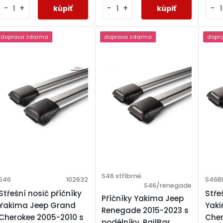
-
+
-
+
-
doprava zdarma
doprava zdarma
dopr
S46 stříbrné
S46
102632
S46B
S46/renegade
Střešní nosič příčníky
Stře
Příčníky Yakima Jeep
Yakima Jeep Grand
Yak
Renegade 2015-2023 s
Cherokee 2005-2010 s
Cher
podélníky, RailBar