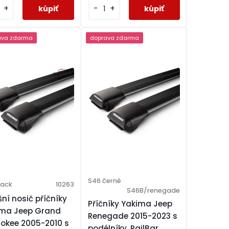
+
-
+
ava zdarma
doprava zdarma
S46 černé
lack
10263
S46B/renegade
šní nosič příčníky
Příčníky Yakima Jeep
ima Jeep Grand
Renegade 2015-2023 s
okee 2005-2010 s
podélníky, RailBar