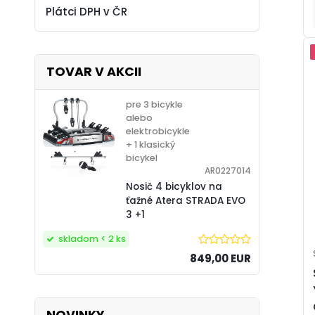
Plátci DPH v ČR
TOVAR V AKCII
pre 3 bicykle
alebo
elektrobicykle
+ 1 klasický
bicykel
AR0227014
Nosič 4 bicyklov na
ťažné Atera STRADA EVO
3 +1
skladom < 2 ks
849,00 EUR