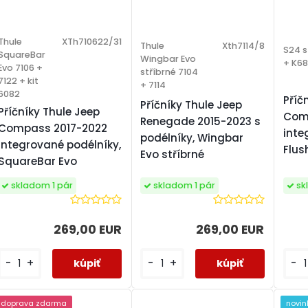
Thule
XTh710622/31
Thule
Xth7114/8
S24 s
SquareBar
Wingbar Evo
+ K6
Evo 7106 +
stříbrné 7104
7122 + kit
+ 7114
6082
Příč
Příčníky Thule Jeep
Příčníky Thule Jeep
Com
Renegade 2015-2023 s
Compass 2017-2022
inte
podélníky, Wingbar
integrované podélníky,
Flus
Evo stříbrné
SquareBar Evo
sk
skladom 1 pár
skladom 1 pár
269,00 EUR
269,00 EUR
-
-
+
-
+
doprava zdarma
novin