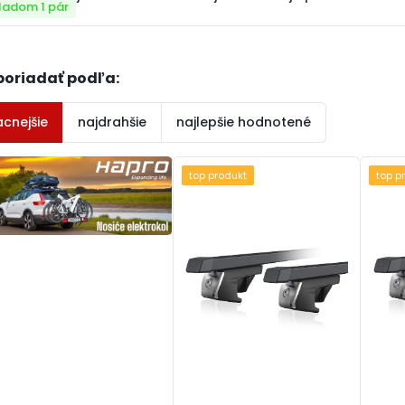
ladom 1 pár
poriadať podľa:
acnejšie
najdrahšie
najlepšie hodnotené
top produkt
top p