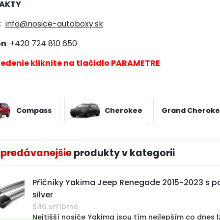
AKTY
:
info@nosice-autoboxy.sk
on
: +420 724 810 650
riedenie kliknite na tlačidlo PARAMETRE
Compass
Cherokee
Grand Cherok
jpredávanejšie
Příčníky Yakima Jeep Renegade 2015-2023 s pod
silver
S46 stříbrné