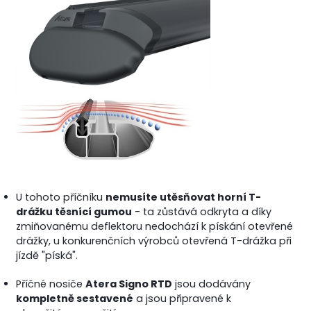
U tohoto příčníku
nemusíte utěsňovat horní T-
drážku těsnící gumou
- ta zůstává odkryta a díky
zmiňovanému deflektoru nedochází k pískání otevřené
drážky, u konkurenčních výrobců otevřená T-drážka při
jízdě "píská".
Příčné nosiče
Atera Signo RTD
jsou dodávány
kompletně sestavené
a jsou připravené k