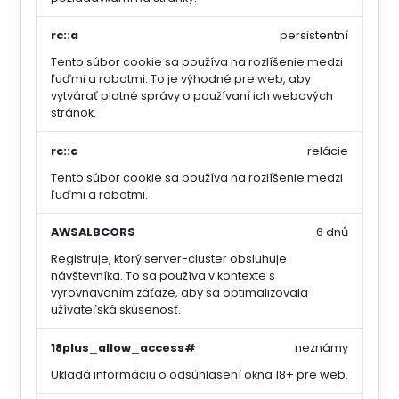
rc::a
persistentní
Tento súbor cookie sa používa na rozlíšenie medzi
ľuďmi a robotmi. To je výhodné pre web, aby
vytvárať platné správy o používaní ich webových
stránok.
rc::c
relácie
Tento súbor cookie sa používa na rozlíšenie medzi
ľuďmi a robotmi.
AWSALBCORS
6 dnů
Registruje, ktorý server-cluster obsluhuje
návštevníka. To sa používa v kontexte s
vyrovnávaním záťaže, aby sa optimalizovala
užívateľská skúsenosť.
18plus_allow_access#
neznámy
Ukladá informáciu o odsúhlasení okna 18+ pre web.