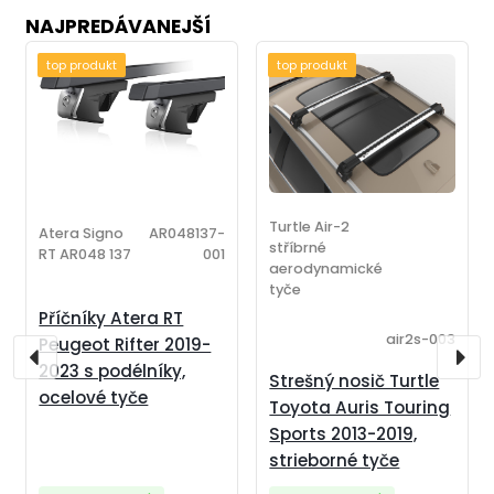
NAJPREDÁVANEJŠÍ
top produkt
top produkt
Turtle Air-2
Atera Signo
AR048137-
stříbrné
RT AR048 137
001
aerodynamické
tyče
Příčníky Atera RT
air2s-003
Peugeot Rifter 2019-
2023 s podélníky,
Strešný nosič Turtle
ocelové tyče
Toyota Auris Touring
Sports 2013-2019,
strieborné tyče