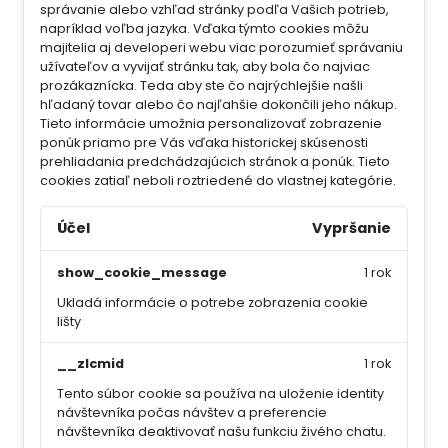
správanie alebo vzhľad stránky podľa Vašich potrieb,
napríklad voľba jazyka.
Vďaka týmto cookies môžu
majitelia aj developeri webu viac porozumieť správaniu
užívateľov a vyvijať stránku tak, aby bola čo najviac
prozákaznícka. Teda aby ste čo najrýchlejšie našli
hľadaný tovar alebo čo najľahšie dokončili jeho nákup.
Tieto informácie umožnia personalizovať zobrazenie
ponúk priamo pre Vás vďaka historickej skúsenosti
prehliadania predchádzajúcich stránok a ponúk.
Tieto
cookies zatiaľ neboli roztriedené do vlastnej kategórie.
Účel
Vypršanie
show_cookie_message
1 rok
Ukladá informácie o potrebe zobrazenia cookie
lišty
__zlcmid
1 rok
Tento súbor cookie sa používa na uloženie identity
návštevníka počas návštev a preferencie
návštevníka deaktivovať našu funkciu živého chatu.