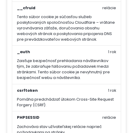
__cfruid
relácie
Tento súbor cookie je súčasťou služieb
poskytovaných spoločnosťou Cloudflare – vrátane
vyrovnávania záťaže, doručovania obsahu
webových stránok a poskytovania pripojenia DNS
pre prevádzkovateľov webových stránok.
_auth
1 rok
Zaisťuje bezpečnosť prehliadania návštevníkov
tým, že zabraňuje falšovaniu požiadaviek medzi
stránkami. Tento súbor cookie je nevyhnutný pre
bezpečnosť webu a návštevníka.
csrftoken
1 rok
Pomáha predchádzať útokom Cross-Site Request
Forgery (CSRF).
PHPSESSID
relácie
Zachováva stav užívateľskej relácie naprieč
požiadavkami na stránky.